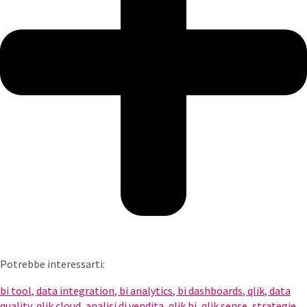
Potrebbe interessarti:
bi tool
,
data integration
,
bi analytics
,
bi dashboards
,
qlik
,
data
quality
,
qlik cloud
,
analisi di vendita
,
qlik bi
,
qlik sense
,
strategie