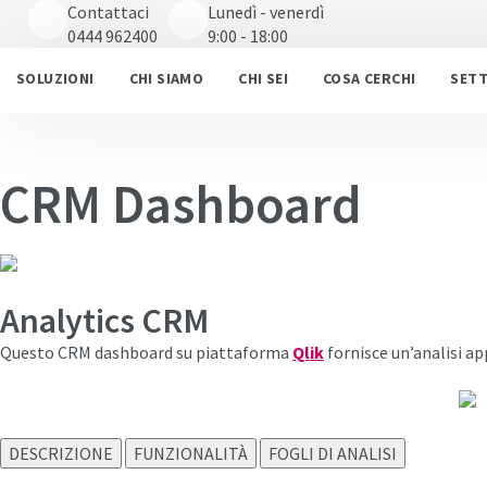
Contattaci
Lunedì - venerdì
0444 962400
9:00 - 18:00
SOLUZIONI
CHI SIAMO
CHI SEI
COSA CERCHI
SET
CRM Dashboard
Analytics CRM
Questo
CRM dashboard
su piattaforma
Qlik
fornisce un’analisi app
DESCRIZIONE
FUNZIONALITÀ
FOGLI DI ANALISI