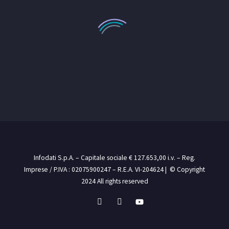
Infodati S.p.A. – Capitale sociale € 127.653,00 i.v. – Reg.
Imprese / P.IVA : 02075900247 – R.E.A. VI-204624 | © Copyright
2024 All rights reserved