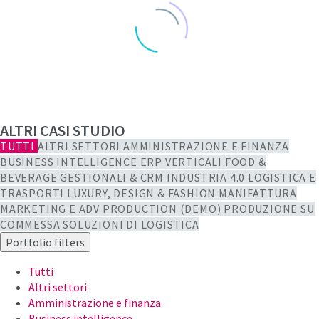
ALTRI CASI STUDIO
TUTTI
ALTRI SETTORI
AMMINISTRAZIONE E FINANZA
BUSINESS INTELLIGENCE
ERP VERTICALI
FOOD &
SONIA BUSATO
BEVERAGE
GESTIONALI & CRM
INDUSTRIA 4.0
LOGISTICA E
TRASPORTI
LUXURY, DESIGN & FASHION
MANIFATTURA
Busato Ingrosso Profumi
MARKETING E ADV
PRODUCTION (DEMO)
PRODUZIONE SU
Titolare
COMMESSA
SOLUZIONI DI LOGISTICA
Le persone fanno sempre la differenza. In Infodati
Portfolio filters
abbiamo trovato un consulente che ci ascolta e risolve i
Tutti
problemi velocemente. Ora lavoriamo in modo più veloce
Altri settori
e organizzato, risparmiando tempo e denaro.
Amministrazione e finanza
Business intelligence