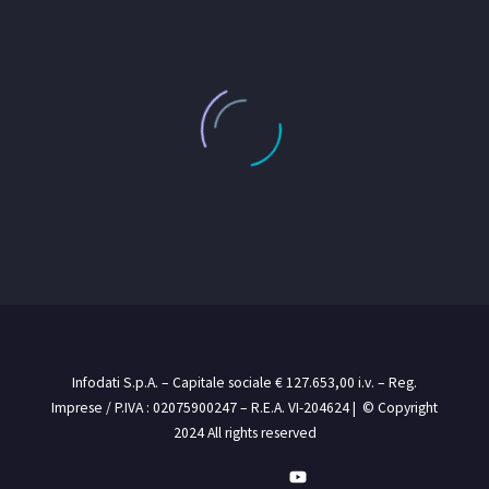
Infodati S.p.A. – Capitale sociale € 127.653,00 i.v. – Reg.
Imprese / P.IVA : 02075900247 – R.E.A. VI-204624 | © Copyright
2024 All rights reserved